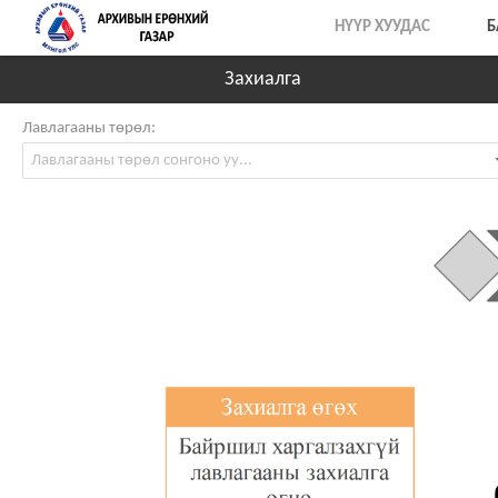
НҮҮР ХУУДАС
Б
Захиалга
Лавлагааны төрөл: